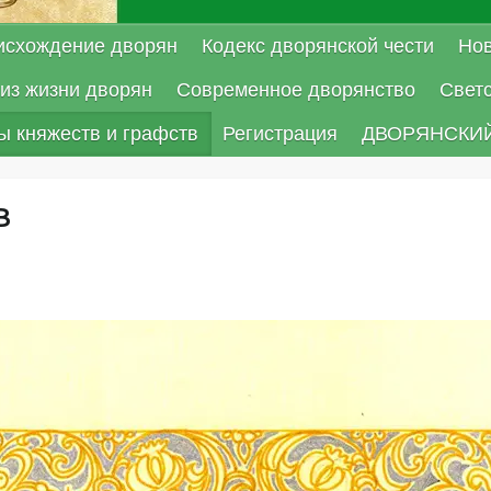
исхождение дворян
Кодекс дворянской чести
Нов
из жизни дворян
Современное дворянство
Свет
ы княжеств и графств
Регистрация
ДВОРЯНСКИЙ
в