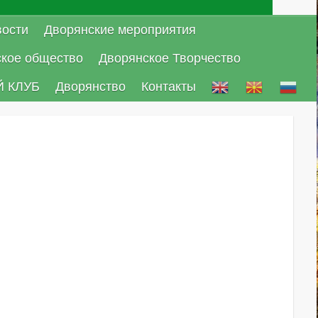
ости
Дворянские мероприятия
ское общество
Дворянское Творчество
 КЛУБ
Дворянство
Контакты