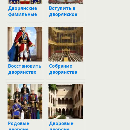
Дворянские
Вступить в
фамильные
дворянское
гербы
объединение
Восстановить
Собрание
дворянство
дворянства
Родовые
Дворовые
дворяне
дворяне