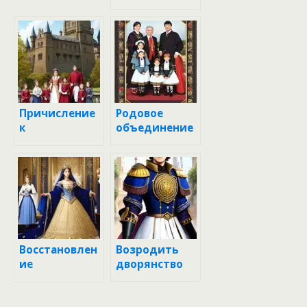
Причисление
Родовое
к
объединение
дворянскому
роду
Восстановлен
Возродить
ие
дворянство
дворянства