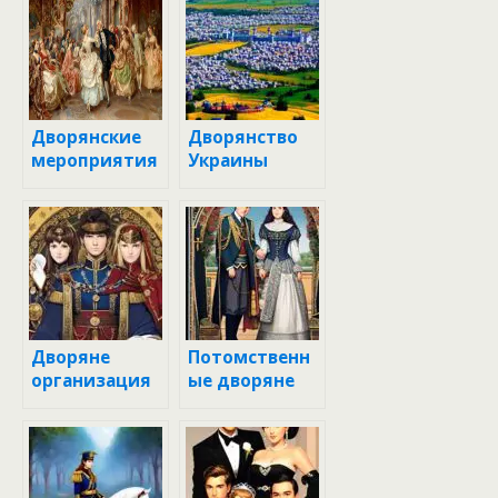
Дворянские
Дворянство
мероприятия
Украины
Дворяне
Потомственн
организация
ые дворяне