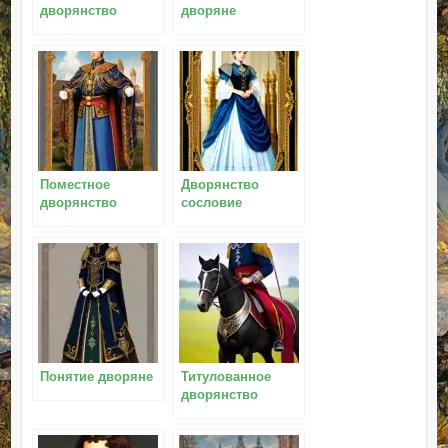
дворянство
дворяне
Поместное
Дворянство
дворянство
сословие
Понятие дворяне
Титулованное
дворянство