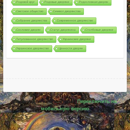
Родовой круг
Родовые дворяне
Родословная дворян
Светское общество
Символ дворянства
Собрание дворянства
Современное дворянство
Сословие дворян
Статус дворянина
Столбовые дворяне
Титулованное дворянство
Украинские дворяне
Украинское дворянство
Ценности дворян
Версия для компьютера |
Переключить на
мобильную версию