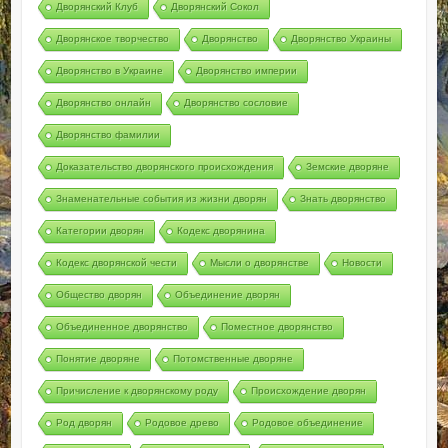
Дворянский Клуб
Дворянский Сокол
Дворянское творчество
Дворянство
Дворянство Украины
Дворянство в Украине
Дворянство империи
Дворянство онлайн
Дворянство сословие
Дворянство фамилии
Доказательство дворянского происхождения
Земские дворяне
Знаменательные события из жизни дворян
Знать дворянство
Категории дворян
Кодекс дворянина
Кодекс дворянской чести
Мысли о дворянстве
Новости
Общество дворян
Объединение дворян
Объединенное дворянство
Поместное дворянство
Понятие дворяне
Потомственные дворяне
Причисление к дворянскому роду
Происхождение дворян
Род дворян
Родовое древо
Родовое объединение