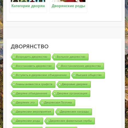
Категории дворян
Дворянские роды
ДВОРЯНСТВО
Возродить дворянство
Вольное дворянство
Восстановить дворянство
Восстановление дворянства
Вступить в дворянское объединение
Высшее общество
Гимны княжеств и графств
Дворовые дворяне
Дворяне объединение
Дворяне организация
Дворянин это
Дворянская Поэтика
Дворянские мероприятия
Дворянские награды
Дворянские роды
Дворянские фамильные гербы