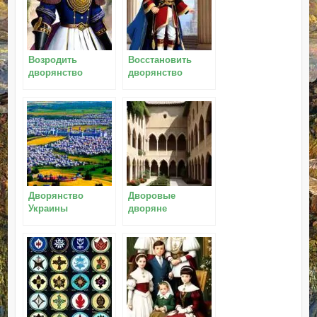
Возродить
Восстановить
дворянство
дворянство
Дворянство
Дворовые
Украины
дворяне