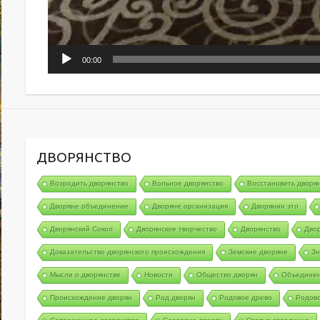
00:00
ДВОРЯНСТВО
Возродить дворянство
Вольное дворянство
Восстановить дворя
Дворяне объединение
Дворяне организация
Дворянин это
Дворянский Сокол
Дворянское творчество
Дворянство
Двор
Доказательство дворянского происхождения
Земские дворяне
Зн
Мысли о дворянстве
Новости
Общество дворян
Объединен
Происхождение дворян
Род дворян
Родовое древо
Родов