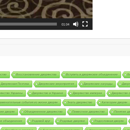
01:04
нство
Восстановление дворянства
Вступить в дворянское объединение
В
Дворянская Поэтика
Дворянские мероприятия
Дворянские награды
Двор
янство Украины
Дворянство в Украине
Дворянство империи
Дворянство 
аменательные события из жизни дворян
Знать дворянство
Категории дворян
ие дворян
Объединенное дворянство
Поместное дворянство
Понятие д
ое объединение
Родовой круг
Родовые дворяне
Родословная дворян