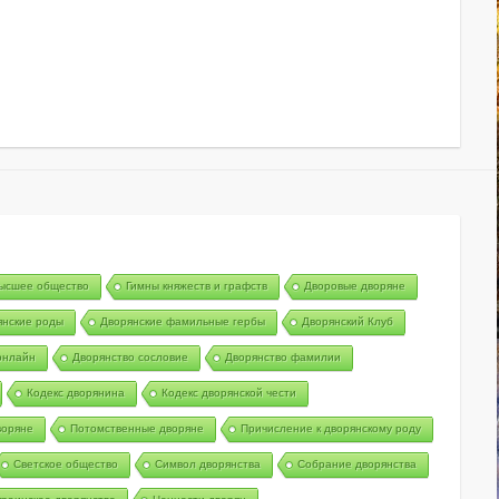
ысшее общество
Гимны княжеств и графств
Дворовые дворяне
янские роды
Дворянские фамильные гербы
Дворянский Клуб
онлайн
Дворянство сословие
Дворянство фамилии
Кодекс дворянина
Кодекс дворянской чести
воряне
Потомственные дворяне
Причисление к дворянскому роду
Светское общество
Символ дворянства
Собрание дворянства