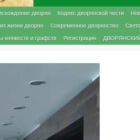
исхождение дворян
Кодекс дворянской чести
Нов
из жизни дворян
Современное дворянство
Свет
ы княжеств и графств
Регистрация
ДВОРЯНСКИЙ