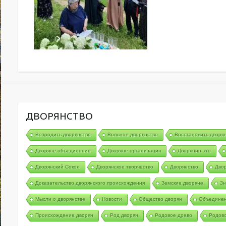
ДВОРЯНСТВО
Возродить дворянство
Вольное дворянство
Восстановить дворя
Дворяне объединение
Дворяне организация
Дворянин это
Дворянский Сокол
Дворянское творчество
Дворянство
Двор
Доказательство дворянского происхождения
Земские дворяне
Зн
Мысли о дворянстве
Новости
Общество дворян
Объединен
Происхождение дворян
Род дворян
Родовое древо
Родов