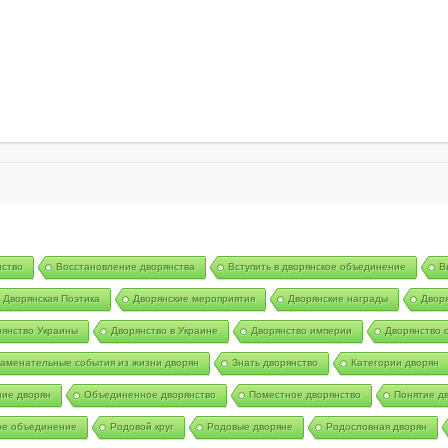
нство
Восстановление дворянства
Вступить в дворянское объединение
В
Дворянская Поэтика
Дворянские мероприятия
Дворянские награды
Двор
янство Украины
Дворянство в Украине
Дворянство империи
Дворянство 
аменательные события из жизни дворян
Знать дворянство
Категории дворян
ие дворян
Объединенное дворянство
Поместное дворянство
Понятие д
ое объединение
Родовой круг
Родовые дворяне
Родословная дворян