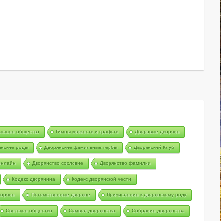
ысшее общество
Гимны княжеств и графств
Дворовые дворяне
янские роды
Дворянские фамильные гербы
Дворянский Клуб
онлайн
Дворянство сословие
Дворянство фамилии
Кодекс дворянина
Кодекс дворянской чести
воряне
Потомственные дворяне
Причисление к дворянскому роду
Светское общество
Символ дворянства
Собрание дворянства