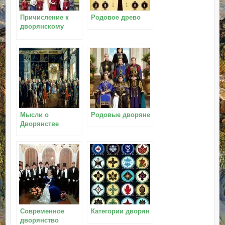
Причисление к
Родовое древо
дворянскому
роду
Мысли о
Родовые дворяне
Дворянстве
Современное
Категории дворян
дворянство