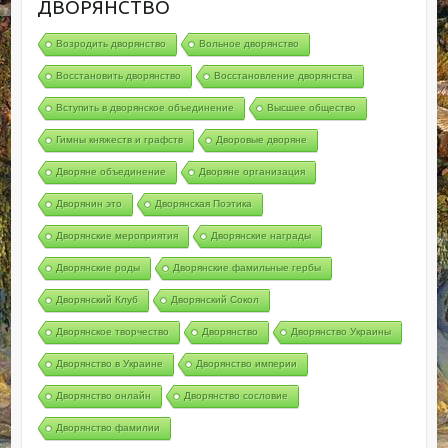
ДВОРЯНСТВО
Возродить дворянство
Вольное дворянство
Восстановить дворянство
Восстановление дворянства
Вступить в дворянское объединение
Высшее общество
Гимны княжеств и графств
Дворовые дворяне
Дворяне объединение
Дворяне организация
Дворянин это
Дворянская Поэтика
Дворянские мероприятия
Дворянские награды
Дворянские роды
Дворянские фамильные гербы
Дворянский Клуб
Дворянский Сокол
Дворянское творчество
Дворянство
Дворянство Украины
Дворянство в Украине
Дворянство империи
Дворянство онлайн
Дворянство сословие
Дворянство фамилии