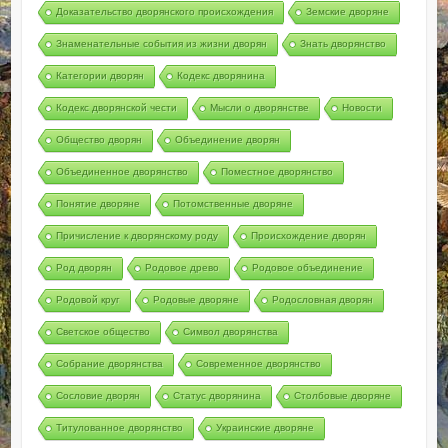
Доказательство дворянского происхождения
Земские дворяне
Знаменательные события из жизни дворян
Знать дворянство
Категории дворян
Кодекс дворянина
Кодекс дворянской чести
Мысли о дворянстве
Новости
Общество дворян
Объединение дворян
Объединенное дворянство
Поместное дворянство
Понятие дворяне
Потомственные дворяне
Причисление к дворянскому роду
Происхождение дворян
Род дворян
Родовое древо
Родовое объединение
Родовой круг
Родовые дворяне
Родословная дворян
Светское общество
Символ дворянства
Собрание дворянства
Современное дворянство
Сословие дворян
Статус дворянина
Столбовые дворяне
Титулованное дворянство
Украинские дворяне