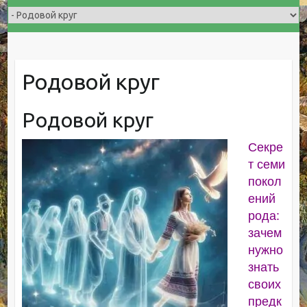
Родовой круг
Родовой круг
Секре
т семи
покол
ений
рода:
зачем
нужно
знать
своих
предк