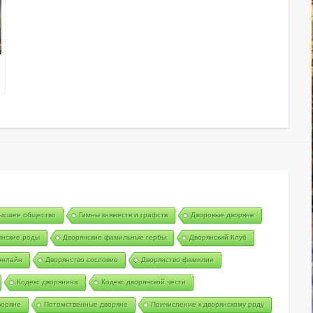
ысшее общество
Гимны княжеств и графств
Дворовые дворяне
янские роды
Дворянские фамильные гербы
Дворянский Клуб
онлайн
Дворянство сословие
Дворянство фамилии
Кодекс дворянина
Кодекс дворянской чести
воряне
Потомственные дворяне
Причисление к дворянскому роду