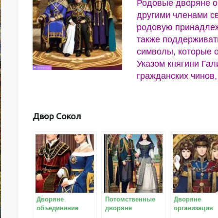
Родовые дворяне о
другими членами св
родовую принадлеж
также поддерживать
символы, которые 
Указом княгини Гал
гражданских чинов,
Двор Сокол
Дворяне
Потомственные
Дворяне
объединение
дворяне
организация