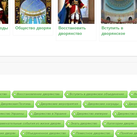
роды
Общество дворян
Восстановить
Вступить в
дворянство
дворянское
объединение
нство
Восстановление дворянства
Вступить в дворянское объединение
В
Дворянская Поэтика
Дворянские мероприятия
Дворянские награды
Двор
янство Украины
Дворянство в Украине
Дворянство империи
Дворянство 
аменательные события из жизни дворян
Знать дворянство
Категории дворян
ие дворян
Объединенное дворянство
Поместное дворянство
Понятие д