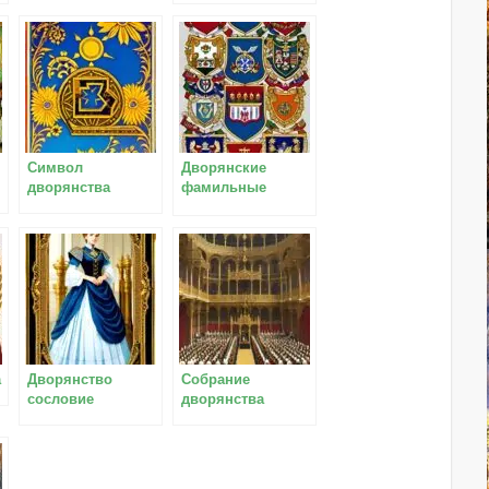
Символ
Дворянские
дворянства
фамильные
гербы
а
Дворянство
Собрание
сословие
дворянства