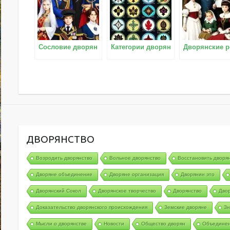
Сословие дворян
Категории дворян
Дворянские 
ДВОРЯНСТВО
Возродить дворянство
Вольное дворянство
Восстановить дворя
Дворяне объединение
Дворяне организация
Дворянин это
Дворянский Сокол
Дворянское творчество
Дворянство
Двор
Доказательство дворянского происхождения
Земские дворяне
Зн
Мысли о дворянстве
Новости
Общество дворян
Объединен