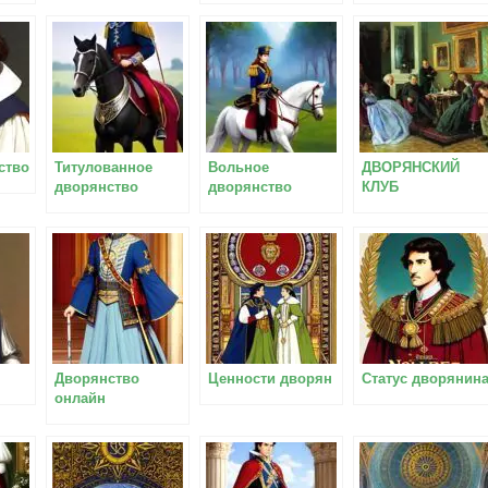
ство
Титулованное
Вольное
ДВОРЯНСКИЙ
дворянство
дворянство
КЛУБ
Дворянство
Ценности дворян
Статус дворянин
онлайн