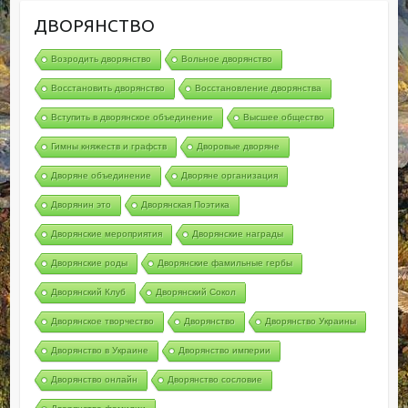
ДВОРЯНСТВО
Возродить дворянство
Вольное дворянство
Восстановить дворянство
Восстановление дворянства
Вступить в дворянское объединение
Высшее общество
Гимны княжеств и графств
Дворовые дворяне
Дворяне объединение
Дворяне организация
Дворянин это
Дворянская Поэтика
Дворянские мероприятия
Дворянские награды
Дворянские роды
Дворянские фамильные гербы
Дворянский Клуб
Дворянский Сокол
Дворянское творчество
Дворянство
Дворянство Украины
Дворянство в Украине
Дворянство империи
Дворянство онлайн
Дворянство сословие