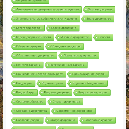
Дворянство фамилии
Доказательство дворянского происхождения
Земские дворяне
Знаменательные события из жизни дворян
Знать дворянство
Категории дворян
Кодекс дворянина
Кодекс дворянской чести
Мысли о дворянстве
Новости
Общество дворян
Объединение дворян
Объединенное дворянство
Поместное дворянство
Понятие дворяне
Потомственные дворяне
Причисление к дворянскому роду
Происхождение дворян
Род дворян
Родовое древо
Родовое объединение
Родовой круг
Родовые дворяне
Родословная дворян
Светское общество
Символ дворянства
Собрание дворянства
Современное дворянство
Сословие дворян
Статус дворянина
Столбовые дворяне