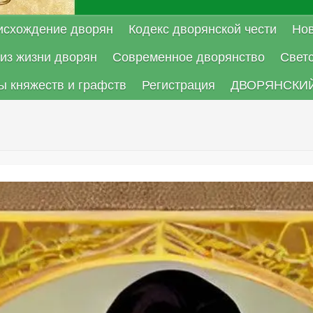
исхождение дворян
Кодекс дворянской чести
Нов
из жизни дворян
Современное дворянство
Свет
ы княжеств и графств
Регистрация
ДВОРЯНСКИЙ